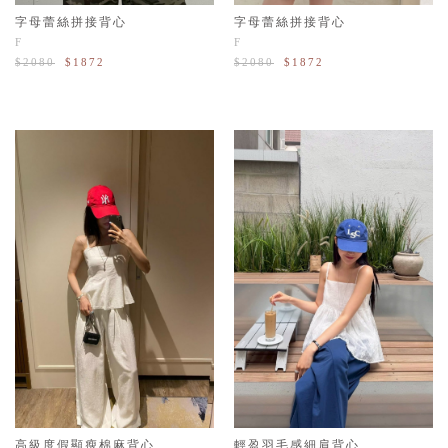
字母蕾絲拼接背心
字母蕾絲拼接背心
F
F
$2080
$1872
$2080
$1872
高級度假顯瘦棉麻背心
輕盈羽毛感細肩背心