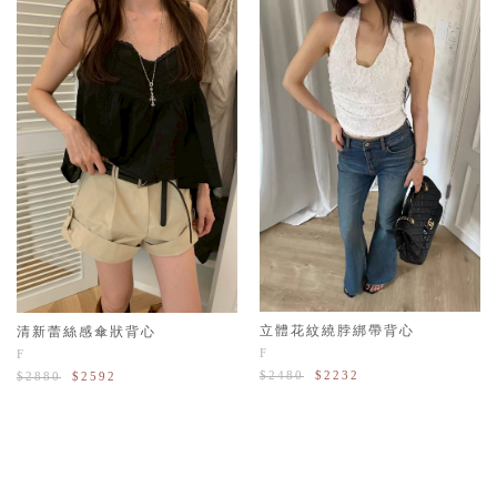
立體花紋繞脖綁帶背心
清新蕾絲感傘狀背心
F
F
$2480
$2232
$2880
$2592