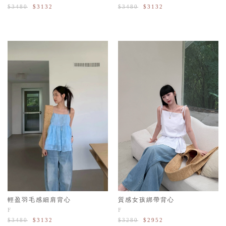
$3480
$3132
$3480
$3132
輕盈羽毛感細肩背心
質感女孩綁帶背心
F
F
$3480
$3132
$3280
$2952