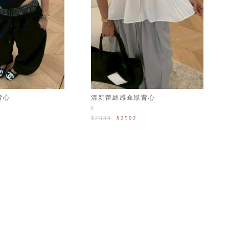
背心
清新蕾絲感傘狀背心
F
$2880
$2592