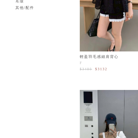
耳環
其他/配件
輕盈羽毛感細肩背心
F
$3480
$3132