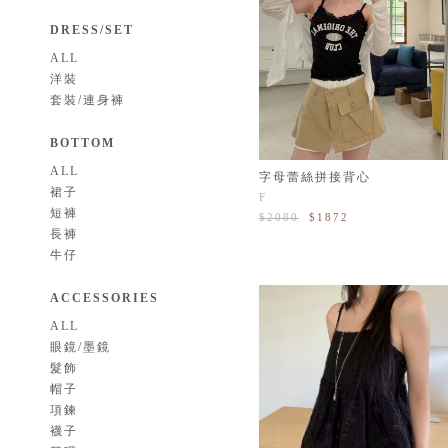
DRESS/SET
ALL
洋裝
套裝/連身褲
BOTTOM
ALL
字母蕾絲拼接背心
裙子
F
短褲
$2080
$1872
長褲
牛仔
ACCESSORIES
ALL
眼鏡/墨鏡
髮飾
帽子
項鍊
襪子