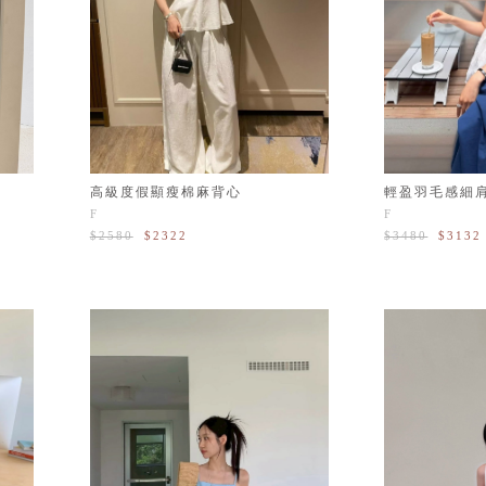
高級度假顯瘦棉麻背心
輕盈羽毛感細
F
F
$2580
$2322
$3480
$3132