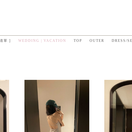
 清單 ]
WEDDING | VACATION
TOP
OUTER
DRESS/S