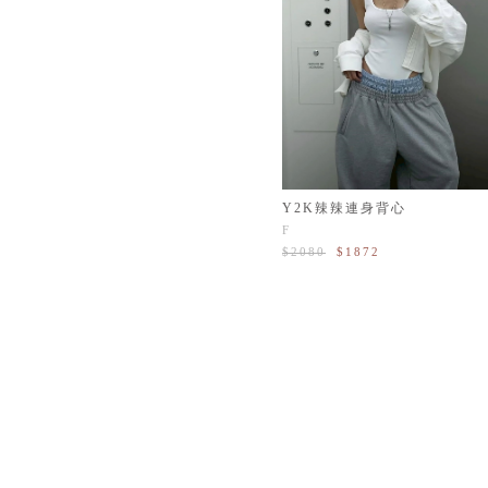
Y2K辣辣連身背心
F
$2080
$1872