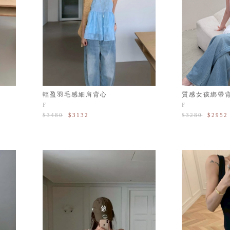
輕盈羽毛感細肩背心
質感女孩綁帶
F
F
$3480
$3132
$3280
$2952