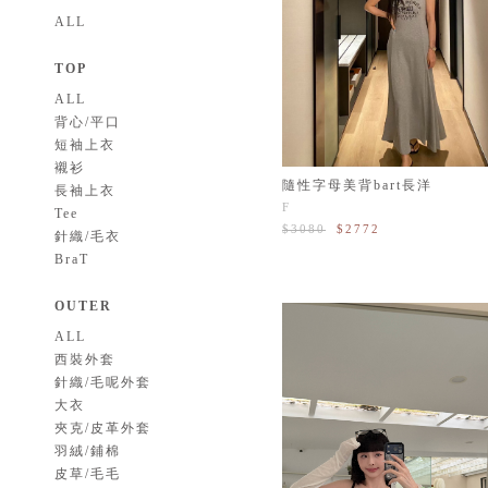
ALL
TOP
ALL
背心/平口
短袖上衣
襯衫
隨性字母美背bart長洋
長袖上衣
F
Tee
$3080
$2772
針織/毛衣
BraT
OUTER
ALL
西裝外套
針織/毛呢外套
大衣
夾克/皮革外套
羽絨/鋪棉
皮草/毛毛