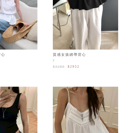
背心
質感女孩綁帶背心
F
$3280
$2952