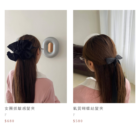
女團抓皺感髮夾
氣質蝴蝶結髮夾
F
F
$680
$580