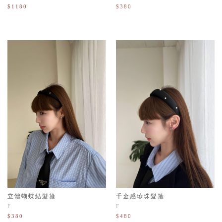
$1180
$380
千金感珍珠髮箍
立體蝴蝶結髮箍
F
F
$480
$380