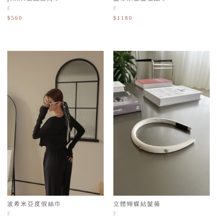
F
F
$560
$1180
波希米亞度假絲巾
立體蝴蝶結髮箍
F
F