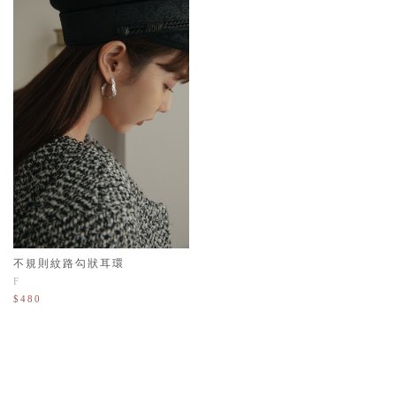
不規則紋路勾狀耳環
F
$480