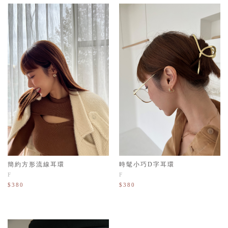
時髦小巧D字耳環
簡約方形流線耳環
F
F
$380
$380