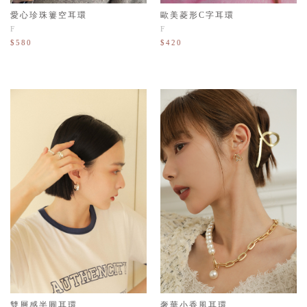
愛心珍珠簍空耳環
歐美菱形C字耳環
F
F
$580
$420
雙層感半圓耳環
奢華小香風耳環