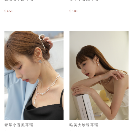
F
F
$450
$580
奢華小香風耳環
唯美大珍珠耳環
F
F