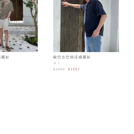
感襯衫
歐巴古巴領涼感襯衫
M
L
$1880
$1692