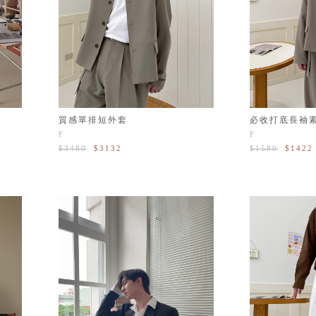
質感單排短外套
必收打底長袖
F
F
$3480
$3132
$1580
$1422