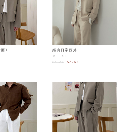
素面T
經典日常西外
M
L
XL
$4180
$3762