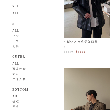
SUIT
ALL
SET
ALL
上身
下身
挺版俐落皮革長版西外
套裝
F
$5680
$5112
OUTER
ALL
西裝外套
大衣
牛仔外套
BOTTOM
All
短褲
長褲