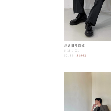
經典日常西褲
S
M
L
XL
$2180
$1962