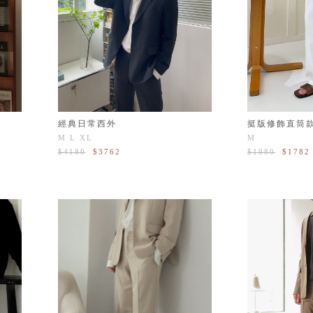
經典日常西外
挺版修飾直筒
M
L
XL
M
$4180
$3762
$1980
$1782