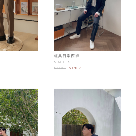
經典日常西褲
S
M
L
XL
$2180
$1962