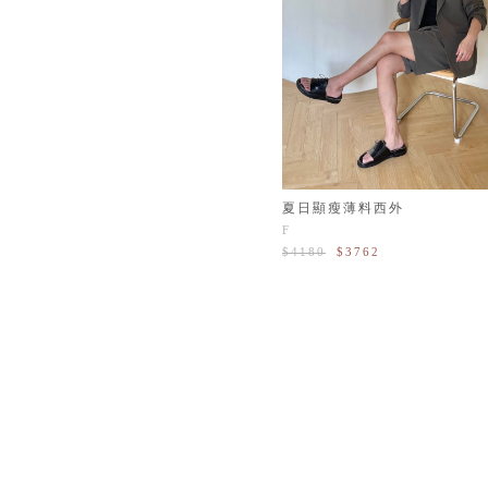
夏日顯瘦薄料西外
F
$4180
$3762