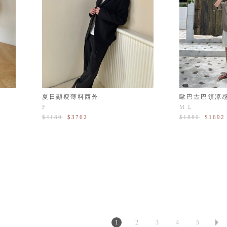
夏日顯瘦薄料西外
歐巴古巴領涼
F
M
L
$4180
$3762
$1880
$1692
1
2
3
4
5