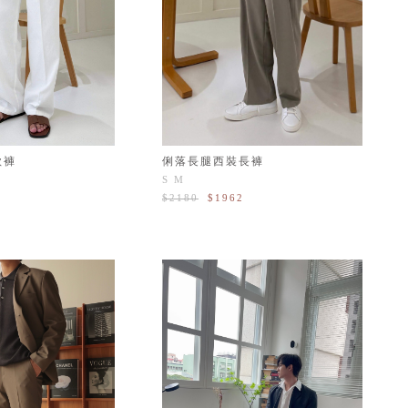
款褲
俐落長腿西裝長褲
S
M
$2180
$1962