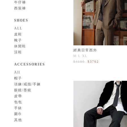
牛仔褲
西裝褲
SHOES
ALL
皮鞋
靴子
休閒鞋
經典日常西外
涼鞋
M
L
XL
$4180
$3762
ACCESSORIES
All
帽子
項鍊/戒指/手鍊
眼鏡/墨鏡
皮帶
包包
手錶
圍巾
其他