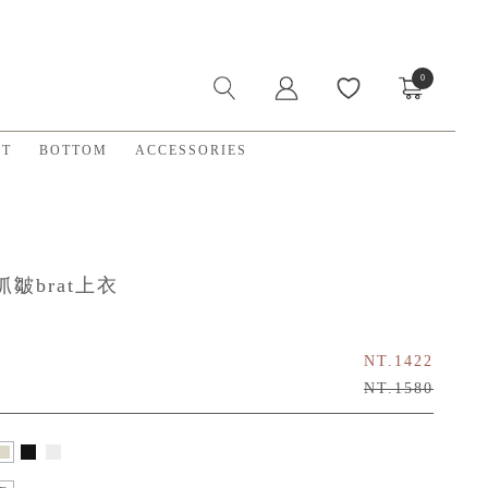
0
X
ET
BOTTOM
ACCESSORIES
皺brat上衣
NT.1422
NT.1580