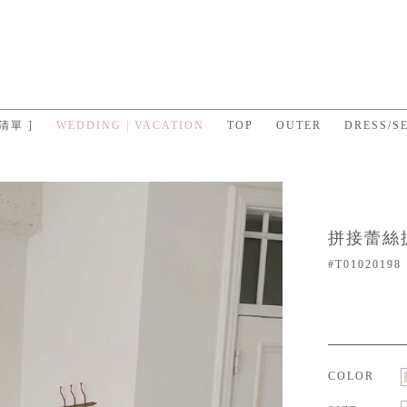
 清單 ]
WEDDING | VACATION
TOP
OUTER
DRESS/S
拼接蕾絲抓
#T01020198
COLOR