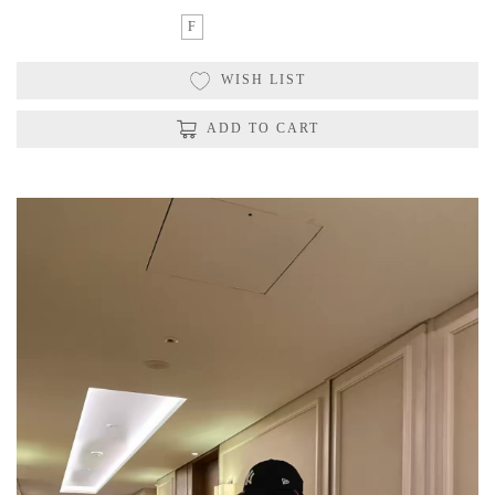
F
WISH LIST
ADD TO CART