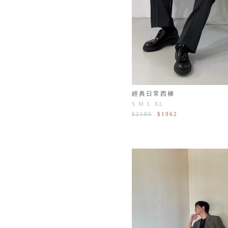
經典日常西褲
S
M
L
XL
$2180
$1962