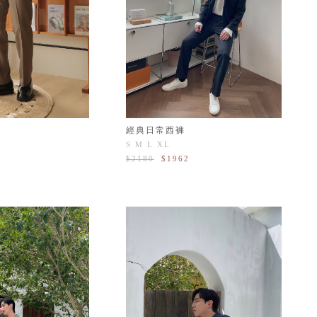
經典日常西褲
S
M
L
XL
$2180
$1962