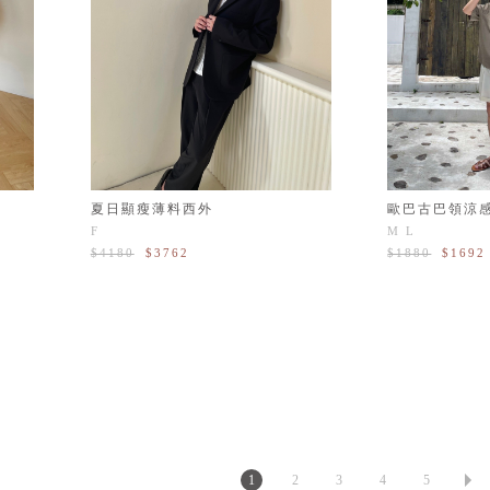
夏日顯瘦薄料西外
歐巴古巴領涼
F
M
L
$4180
$3762
$1880
$1692
1
2
3
4
5