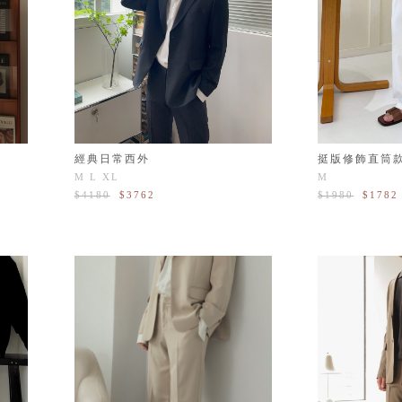
經典日常西外
挺版修飾直筒
M
L
XL
M
$4180
$3762
$1980
$1782