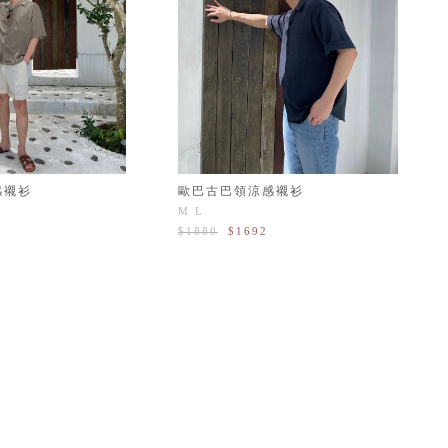
感襯衫
歐巴古巴領涼感襯衫
M
L
$1880
$1692