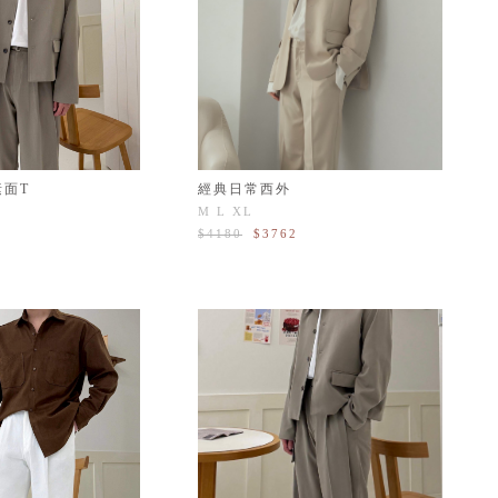
素面T
經典日常西外
M
L
XL
$4180
$3762