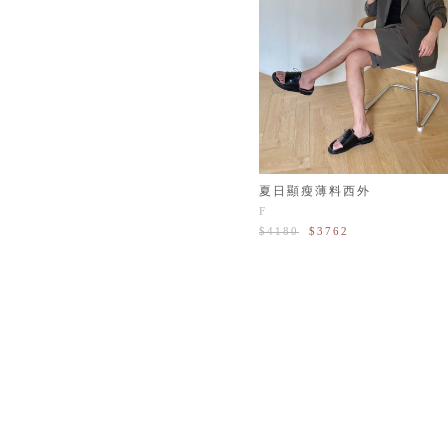
夏日顯瘦薄料西外
F
$4180
$3762