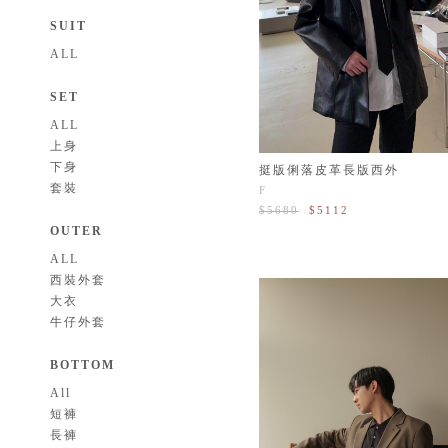
SUIT
ALL
SET
ALL
上身
下身
挺版俐落皮革長版西外
套裝
F
$5680
$5112
OUTER
ALL
西裝外套
大衣
牛仔外套
BOTTOM
All
短褲
長褲