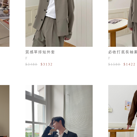
質感單排短外套
必收打底長袖
F
F
$3480
$3132
$1580
$1422