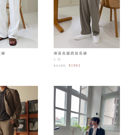
款褲
俐落長腿西裝長褲
S
M
$2180
$1962