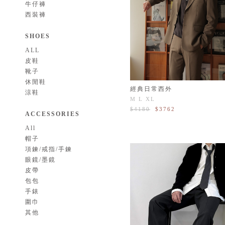
牛仔褲
西裝褲
SHOES
ALL
皮鞋
靴子
休閒鞋
經典日常西外
涼鞋
M
L
XL
$4180
$3762
ACCESSORIES
All
帽子
項鍊/戒指/手鍊
眼鏡/墨鏡
皮帶
包包
手錶
圍巾
其他