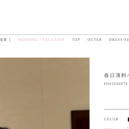
 清單 ]
WEDDING | VACATION
TOP
OUTER
DRESS/S
春日薄料
#O01040078
COLOR